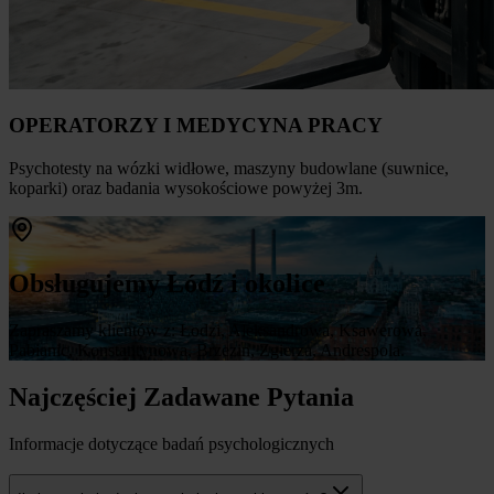
OPERATORZY I MEDYCYNA PRACY
Psychotesty na wózki widłowe, maszyny budowlane (suwnice,
koparki) oraz badania wysokościowe powyżej 3m.
Obsługujemy Łódź i okolice
Zapraszamy klientów z: Łodzi, Aleksandrowa, Ksawerowa,
Pabianic, Konstantynowa, Brzezin, Zgierza, Andrespola.
Najczęściej Zadawane Pytania
Informacje dotyczące badań psychologicznych