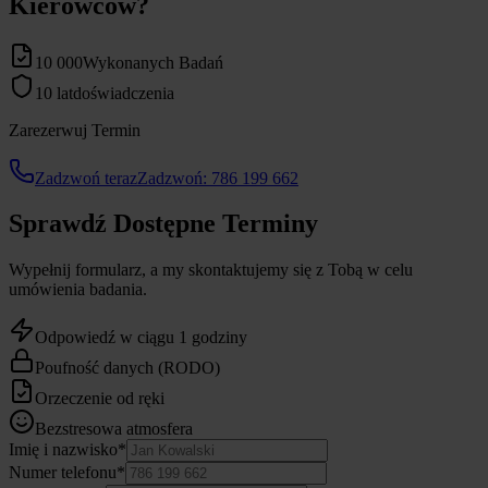
Kierowców?
10 000
Wykonanych Badań
10 lat
doświadczenia
Zarezerwuj Termin
Zadzwoń teraz
Zadzwoń: 786 199 662
Sprawdź Dostępne Terminy
Wypełnij formularz, a my skontaktujemy się z Tobą w celu
umówienia badania.
Odpowiedź w ciągu 1 godziny
Poufność danych (RODO)
Orzeczenie od ręki
Bezstresowa atmosfera
Imię i nazwisko*
Numer telefonu*